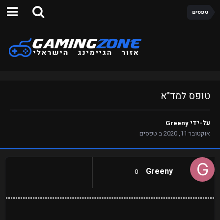
טפסים
טופס למד"א
על-ידי
Greeny
אוקטובר 11, 2020
ב
טפסים
Greeny
0