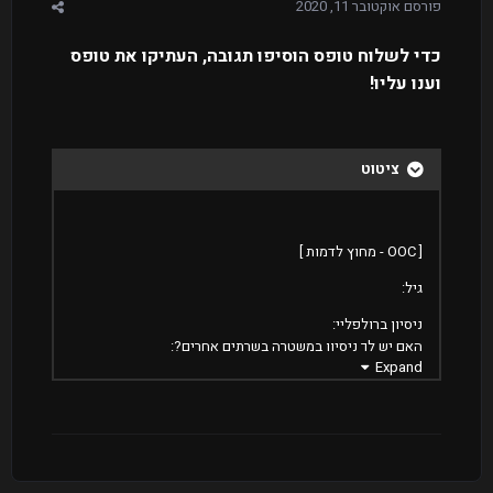
פורסם
אוקטובר 11, 2020
כדי לשלוח טופס הוסיפו תגובה,
העתיקו את טופס
וענו עליו!
ציטוט
[ OOC - מחוץ לדמות ]
גיל:
ניסיון ברולפליי:
האם יש לך ניסיון במשטרה בשרתים אחרים?:
Expand
במידה ותתקבל, כמה שעות תוכל להשקיע בשרת ביום?:
הגדר את רמת הרולפליי שלך:
[ IC - בתוך הדמות ]
שם: