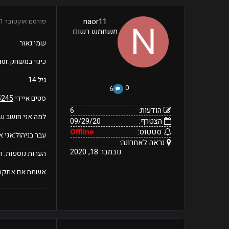
6
naor11
פורסם
אוקטובר 21, 2020
09/29/20
הודעות:
משתמש רשום
הצטרף:
Offline
נראה
נובמבר
סטטוס:
שמי:נאור
18,
לאחרונה:
2020
כינוי במשחק:Naor
גיל:14
0
6
סטים איידי:
245/
הודעות:
6
למה אני חושב שא
הצטרף:
09/29/20
סטטוס:
Offline
עבר בניהול:אני אדמ
נראה לאחרונה:
נובמבר 18, 2020
הערות נוספות: דיסקורד
אשמח אם אתקב
109