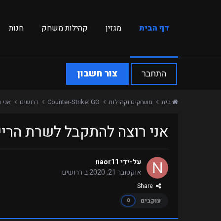
דף הבית
מגזין
קהילות משחק
חנות
התחבר
צור חשבון
בית
משחקים וקהילות
Counter-Strike: GO
דרושים
אני 
אני רוצה להתקבל לשרת הריי
על-ידי
naor11
אוקטובר 21, 2020
ב
דרושים
Share
עוקבים
0