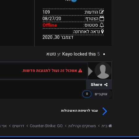
הודעות:
109
הצטרף:
08/27/20
סטטוס:
Offline
נראה לאחרונה:
דצמבר 30, 2020
5 yr
locked this נושא
Kayo
אשכול זה נעול לתגובות חדשות.
Share
עוקבים
0
עבור לרשימת האשכולות
בית
משחקים וקהילות
Counter-Strike: GO
דרושים
אני 