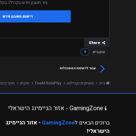
צור חשבון חדש בקהילה בקלי
רישום חשבון חדש
Share
עוקבים
0
עבור לרשימת האשכולות
בית
משחקים וקהילות
FiveM RolePlay
חוקים
חוקי כנופיות ומ
GamingZone - אזור הגיימינג הישראלי
ברוכים הבאים ל
GamingZone
- אזור הגיימינג
הישראלי!