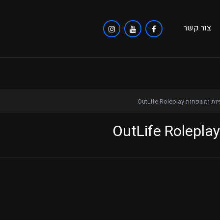
צור קשר
שפחות OutLife Roleplay