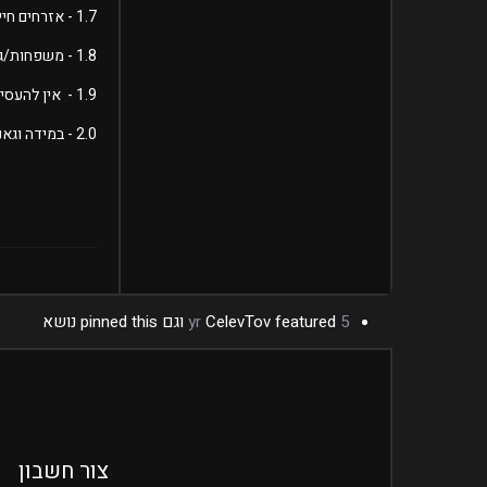
1.7 - אזרחים חייבים לפחד ממשפחת/גאנג כמו במציאות ולהתרחק מהם כמו מאש.
1.8 - משפחות/גאנגים חייבות לפחד מהמשטרה ולא להתקרב אליהם.
1.9 - אין להעסיק שומרי ראש ואנשים שיעזרו לכם במהלך מבצעים, מותר רק אנשים שלא יכולים להזיק ולא ישתמשו בנשק.
2.0 - במידה וגאנג/משפחה יעברו על אחד החוקים הגאנג/משפחה תסגר!
5 yr
featured וגם pinned this נושא
CelevTov
צור חשבון