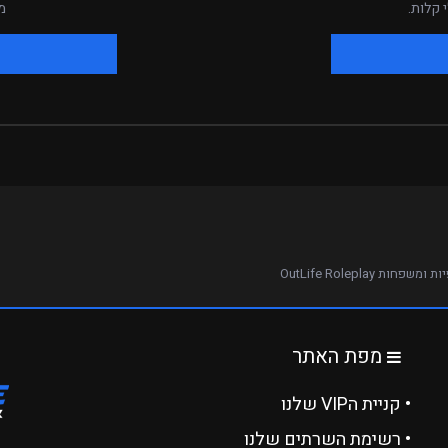
 קלות.
מ
שפחות OutLife Roleplay
מפת האתר
• קניית הVIP שלנו
• רשימת השרתים שלנו