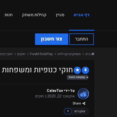
דף הבית
מגזין
קהילות משחק
חנות
התחבר
צור חשבון
בית
משחקים וקהילות
FiveM RolePlay
חוקים
חוקי כנופיות ומ
חוקי כנופיות ומשפחות OutLife Roleplay
fivem roleplay
על-ידי
CelevTov
אוקטובר 22, 2020
ב
חוקים
Share
עוקבים
0