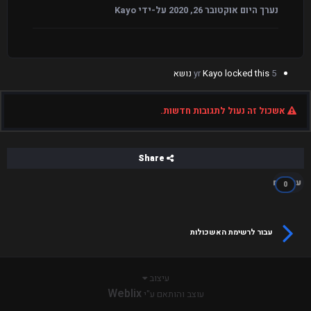
נערך היום
אוקטובר 26, 2020
על-ידי Kayo
5 yr
locked this נושא
Kayo
אשכול זה נעול לתגובות חדשות.
Share
עוקבים
0
עבור לרשימת האשכולות
עיצוב
Weblix
עוצב והותאם ע"י