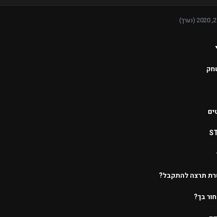
(נערך)
חק
ים
S
רת תרצה להתקבל?
ור בך?