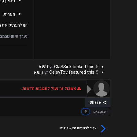
ניסיון קו
הערות
יש להעתיק את ה
נערך היום
נובמבר 1, 0
5 yr
locked this נושא
ClaSSick
5 yr
featured this נושא
CelevTov
אשכול זה נעול לתגובות חדשות.
Share
עוקבים
0
עבור לרשימת האשכולות