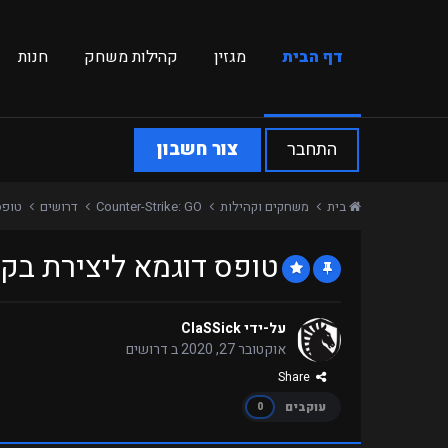
דף הבית
מגזין
קהילות משחק
חנות
התחבר
צור חשבון
בית
משחקים וקהילות
Counter-Strike: GO
דרושים
טופס
טופס דוגמא ליצירת בק
על-ידי
ClaSSick
אוקטובר 27, 2020
ב
דרושים
Share
עוקבים
0