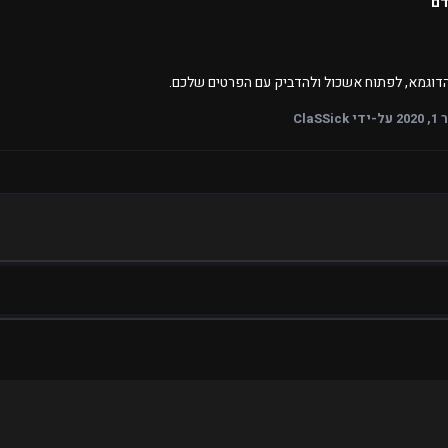
דם
דוגמא, לפתוח אשכול ולהדביק עם הפרטים שלכם.
202
על-ידי ClaSSick