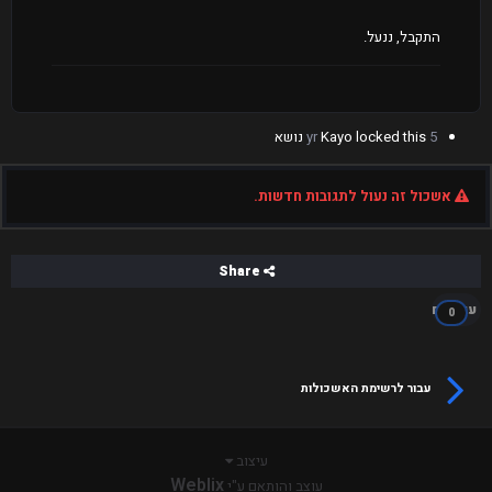
התקבל, ננעל.
5 yr
locked this נושא
Kayo
אשכול זה נעול לתגובות חדשות.
Share
עוקבים
0
עבור לרשימת האשכולות
עיצוב
Weblix
עוצב והותאם ע"י