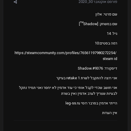
פורסם
אוקטובר 30, 2020
שם פרטי: אלון
שם במשחק: [Shadow™]
גיל: 14
רמה בסטים:10
https://steamcommunity.com/profiles/76561197980272254/
steam id
דיסקורד: Shadow.#9376
אני רוצה להתקבל לשרת retake 1 בעיקר
אני חושב שכדי לקבל אותי כי עוד אדמין לא יחסר ואני תמיד נתקל
לבעיות שצריך לערב אדמין ואין בשרת
הייתי אדמין בסרבר רוסי leg-ss.ru
אין הערות