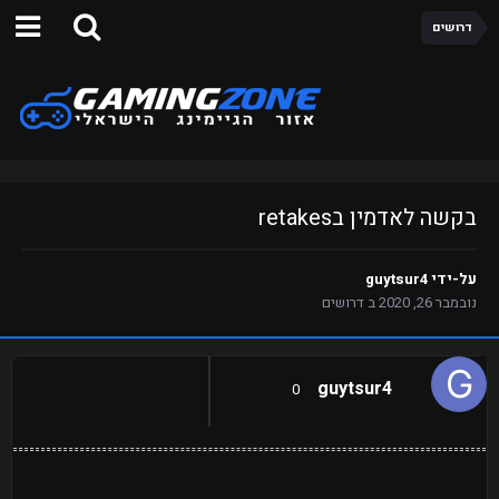
דרושים
בקשה לאדמין בretakes
על-ידי
guytsur4
נובמבר 26, 2020
ב
דרושים
guytsur4
0