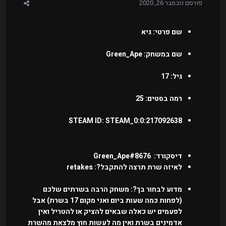
פורסם
נובמבר 26, 2020
שם פרטי: גיא
שם במשחק: Green_Ape
גיל: 17
רמה בסטים: 25
STEAM ID: STEAM_0:0:217092638
דיסקורד: Green_Ape#8676
לאיזה שרת תרצה להתקבל?: retakes
מדוע לבחור בך?: משחק הרבה בשרתים שלכם
(לפחות כמה שעות ביום ואני מקום 17 בשרת) אבל
לפעמים יש כאלה שבאים להציק או להטריל ואין
אדמינים בשרת ואין מה לעשות חוץ מלצאת מהשרת