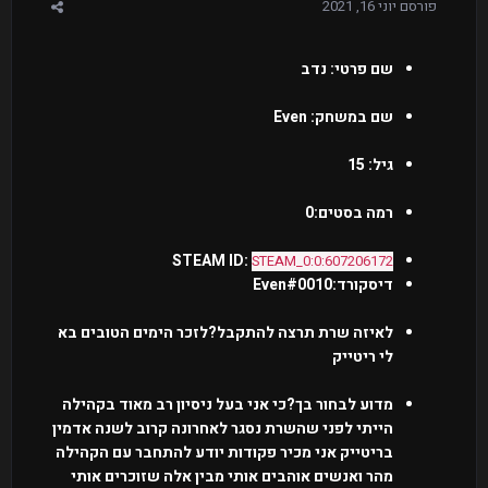
פורסם
יוני 16, 2021
שם פרטי: נדב
שם במשחק: Even
גיל: 15
רמה בסטים:0
STEAM ID:
STEAM_0:0:607206172
דיסקורד:Even#0010
לאיזה שרת תרצה להתקבל?לזכר הימים הטובים בא
לי ריטייק
מדוע לבחור בך?כי אני בעל ניסיון רב מאוד בקהילה
הייתי לפני שהשרת נסגר לאחרונה קרוב לשנה אדמין
בריטייק אני מכיר פקודות יודע להתחבר עם הקהילה
מהר ואנשים אוהבים אותי מבין אלה שזוכרים אותי