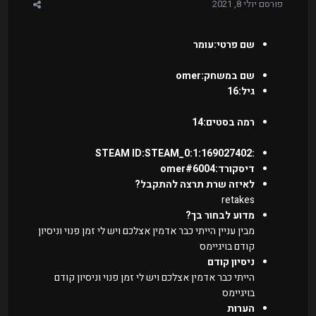
פורסם
יולי 8, 2021
שם פרטי:עומר
שם במשחק:omer
גיל:16
רמה בסטים:14
:STEAM ID:STEAM_0:1:169027402
דיסקורד:omer#6004
לאיזה שרת תרצה להתקבל?
retakes
מדוע לבחור בך?
מבין עניין הייתי כבר אדמין אצלכם ויש לי זמן פנוי וניסיון
קודם בויגיימס
ניסיון קודם
הייתי כבר אדמין אצלכם ויש לי זמן פנוי וניסיון קודם
בויגיימס
הערות