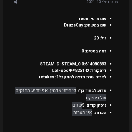
פורסם
יולי 10, 2021
שם פרטי: אסעד
שם במשחק: DruzeGuy
גיל: 20
רמה בסטים: 0
STEAM ID: STEAM_0:0:614080893
דיסקורד: ✪ LolFood❄#8251
לאיזה שרת תרצה להתקבל?: retakes
כי הייתי אדמין אני יודיע החוקים
מדוע לבחור בך?:
של ריתיקס
שנים
ניסיון קודם: 5
אין הערות
הערות: