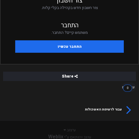
צור חשבון
צור חשבון חדש בקהילה בקלי קלות.
התחבר
משתמש קיים? התחבר.
התחבר עכשיו
Share
עוקבים
0
עבור לרשימת האשכולות
עיצוב
Weblix
עוצב והותאם ע"י