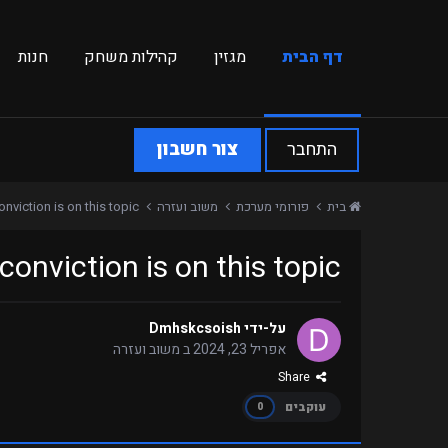
דף הבית
מגזין
קהילות משחק
חנות
התחבר
צור חשבון
בית
פורומי מערכת
משוב ועזרה
viction is on this topic
nviction is on this topic
על-ידי
Dmhskcsoish
אפריל 23, 2024
ב
משוב ועזרה
Share
עוקבים
0