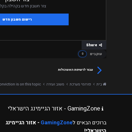
צור חשבון חדש בקהילה בקלי
רישום חשבון חדש
Share
עוקבים
0
עבור לרשימת האשכולות
בית
פורומי מערכת
משוב ועזרה
viction is on this topic
GamingZone - אזור הגיימינג הישראלי
ברוכים הבאים ל
GamingZone
- אזור הגיימינג
הישראלי!