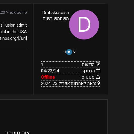
1
Dmhskcsoish
פורסם
אפריל 23, 2024
04/23/24
הודעות:
משתמש רשום
הצטרף:
Offline
אפריל
נראה
סטטוס:
sillusion admit
23,
לאחרונה:
plat in the USA.
2024
sinos.org/[/url]
0
1
הודעות:
1
הצטרף:
04/23/24
סטטוס:
Offline
נראה לאחרונה:
אפריל 23, 2024
צור חשבון