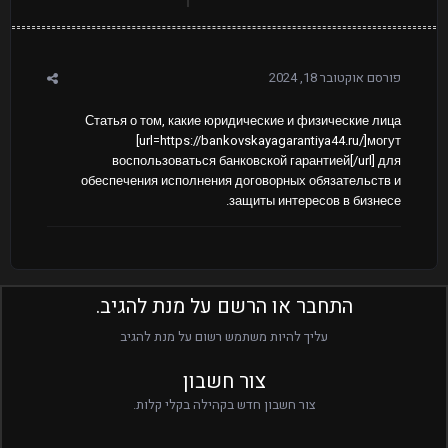
פורסם
אוקטובר 18, 2024
Статья о том, какие юридические и физические лица
[url=https://bankovskayagarantiya44.ru/]могут
воспользоваться банковской гарантией[/url] для
обеспечения исполнения договорных обязательств и
защиты интересов в бизнесе.
התחבר או הרשם על מנת להגיב.
עליך להיות משתמש רשום על מנת להגיב
צור חשבון
צור חשבון חדש בקהילה בקלי קלות.