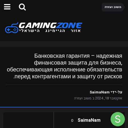
משוב ועזרה
Банковская гарантия – надежная
финансовая защита для бизнеса,
обеспечивающая исполнение обязательств
перед контрагентами и защиту от рисков.
על-ידי
SaimaNam
אוקטובר 18, 2024
ב
משוב ועזרה
SaimaNam
0