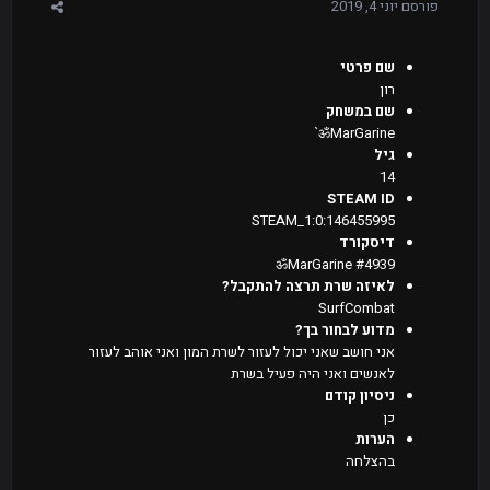
פורסם
יוני 4, 2019
שם פרטי
רון
שם במשחק
ॐMarGarine`
גיל
14
STEAM ID
STEAM_1:0:146455995
דיסקורד
ॐMarGarine #4939
לאיזה שרת תרצה להתקבל?
SurfCombat
מדוע לבחור בך?
אני חושב שאני יכול לעזור לשרת המון ואני אוהב לעזור
לאנשים ואני היה פעיל בשרת
ניסיון קודם
כן
הערות
בהצלחה