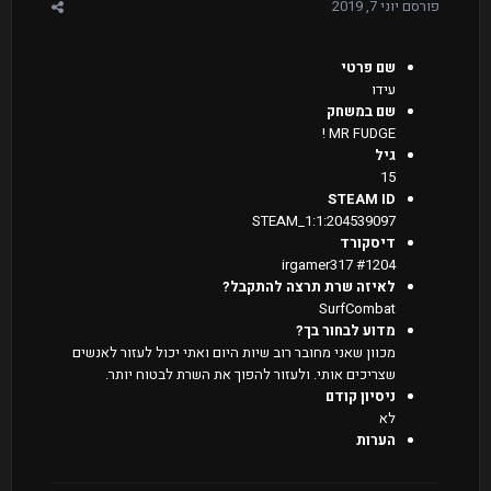
פורסם
יוני 7, 2019
שם פרטי
עידו
שם במשחק
MR FUDGE !
גיל
15
STEAM ID
STEAM_1:1:204539097
דיסקורד
#1204 irgamer317
לאיזה שרת תרצה להתקבל?
SurfCombat
מדוע לבחור בך?
מכוון שאני מחובר רוב שיות היום ואתי יכול לעזור לאנשים
שצריכים אותי. ולעזור להפוך את השרת לבטוח יותר.
ניסיון קודם
לא
הערות