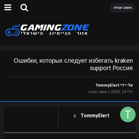
משוב ועזרה
Ошибки, которых следует избегать kraken
support Россия
על-ידי
TommyElert
יולי 14, 2025
ב
משוב ועזרה
TommyElert
0