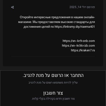
פורסם
יולי 14, 2025
Откройте интересные предложения в нашем онлайн-
магазине. Мы предоставляем высокие стандарты для
достижения целей по https://linksmy.diy/riaerna401
https://xn--kr9-onb.com
https://xn--kr36-rzb.com
https://kraken7.rs
התחבר או הרשם על מנת להגיב.
עליך להיות משתמש רשום על מנת להגיב
צור חשבון
צור חשבון חדש בקהילה בקלי קלות.