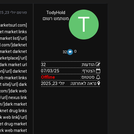
32
TodyHold
פורסם
יולי 23, 2025
07/03/25
הודעות:
משתמש רשום
הצטרף:
Offline
יולי
נראה
סטטוס:
23,
לאחרונה:
et market links
2025
rket list[/url]
rl.com/]darknet
 market darknet
0
32
rketplace[/url]
הודעות:
32
dark market url
הצטרף:
07/03/25
n[/url] darknet
סטטוס:
Offline
eb market links
נראה לאחרונה:
יולי 23, 2025
site[/url] dark
.com/]dark web
url] nexus link
m/]dark market
knet drug links
 web link[/url]
et drug market
dark web market