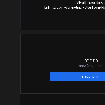
list[/url] nexus dar
[url=https://mydarknetmarketsurl.com/]d
התחבר
שתמש קיים? התחבר.
התחבר עכשיו