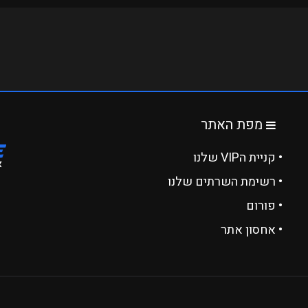
מפת האתר
• קניית הVIP שלנו
• רשימת השרתים שלנו
• פורום
• אחסון אתר