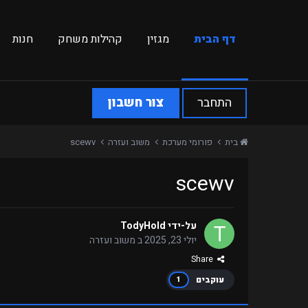
דף הבית
מגזין
קהילות משחק
חנות
התחבר
צור חשבון
בית
פורומי מערכת
משוב ועזרה
scewv
scewv
על-ידי
TodyHold
יולי 23, 2025
ב
משוב ועזרה
Share
עוקבים
1