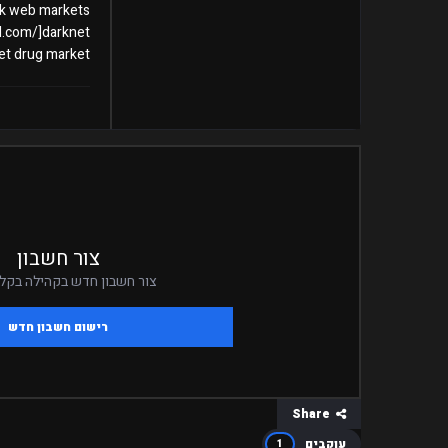
ark web markets
l.com/]darknet
net drug market
צור חשבון
צור חשבון חדש בקהילה בקלי
רישום חשבון חדש
Share
עוקבים
1