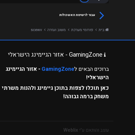
עבור לרשימת האשכולות
בית
פורומי מערכת
משוב ועזרה
scewv
GamingZone - אזור הגיימינג הישראלי
ברוכים הבאים ל
GamingZone
- אזור הגיימינג
הישראלי!
כאן תוכלו לצפות בתוכן גיימינג ולהנות משרתי
משחק ברמה גבוהה!
Weblix
עוצב והותאם ע"י