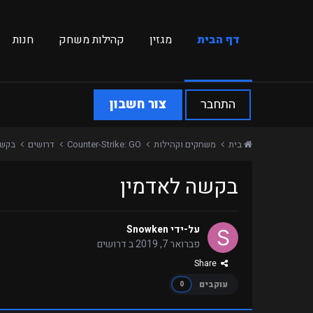
דף הבית
מגזין
קהילות משחק
חנות
התחבר
צור חשבון
בית
משחקים וקהילות
Counter-Strike: GO
דרושים
בקשה
בקשה לאדמין
על-ידי
Snowken
פברואר 7, 2019
ב
דרושים
Share
עוקבים
0