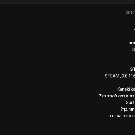
חק
S
S
STEAM_0:0:11
Kaneki k
רת תרצה להתקבל?
Surf
ור בך?
יודע את העבודה