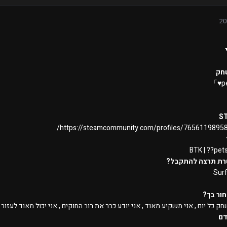
חק
S
https://steamcommunity.com/profiles/7656119895
BTK | ??pe
רת תרצה להתקבל?
Sur
ור בך?
חק כל יום , אני משקיע מאוד , אני יודע כבר את רוב החוקים , אני יכול מאוד לעזור
דם