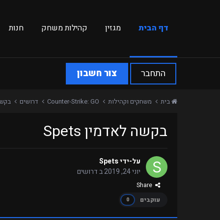
דף הבית
מגזין
קהילות משחק
חנות
התחבר
צור חשבון
בית
משחקים וקהילות
Counter-Strike: GO
דרושים
בקשה 
בקשה לאדמין Spets
על-ידי
Spets
יוני 24, 2019
ב
דרושים
Share
עוקבים
0