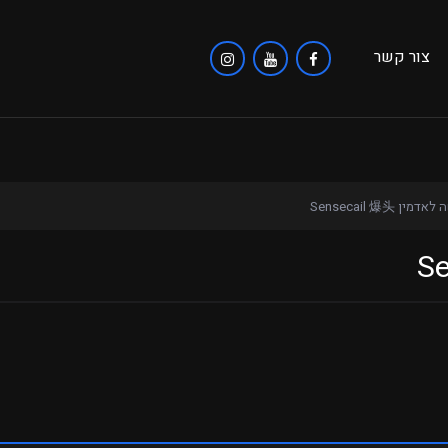
צור קשר
מין Sensecail 爆头