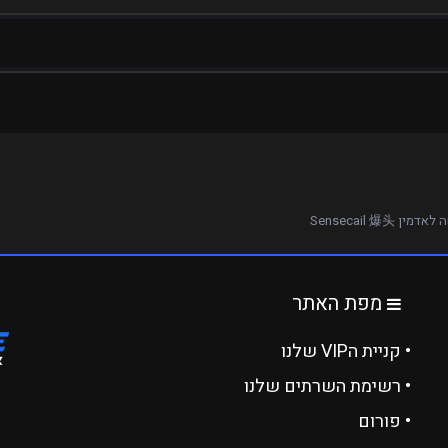
מין Sensecail 爆头
מפת האתר
• קניית הVIP שלנו
• רשימת השרתים שלנו
• פורום