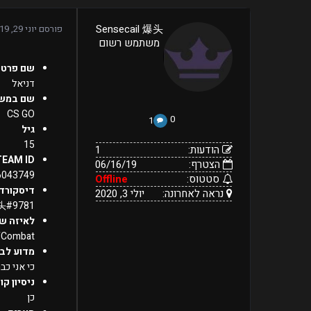
1
Sensecail 爆头
פורסם
יוני 29, 2019
06/16/19
הודעות:
משתמש רשום
הצטרף:
Offline
יולי
נראה
סטטוס:
שם פרטי
3,
לאחרונה:
2020
דניאל
שם במש
CS GO
0
1
גיל
15
הודעות:
1
TEAM ID
הצטרף:
06/16/19
6043749
סטטוס:
Offline
דיסקורד
נראה לאחרונה:
יולי 3, 2020
爆头#9781
לאיזה ש
fCombat
מדוע לבח
כי אני כב
ניסיון קו
כן