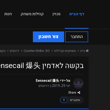
דף הבית
מגזין
קהילות משחק
חנות
התחבר
צור חשבון
בית
משחקים וקהילות
Counter-Strike: GO
דרושים
בקשה לאד
בקשה לאדמין Sensecail 爆头
על-ידי
Sensecail 爆头
יוני 29, 2019
ב
דרושים
Share
עוקבים
0