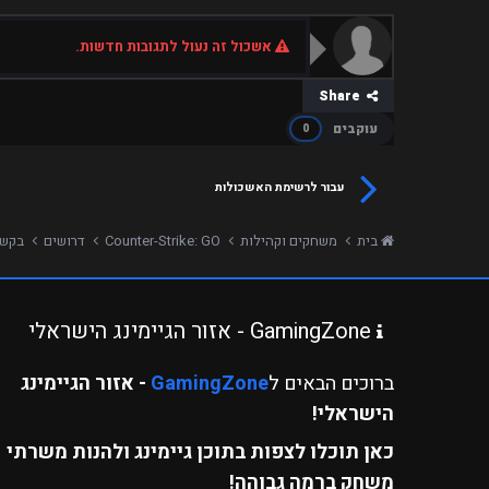
אשכול זה נעול לתגובות חדשות.
Share
עוקבים
0
עבור לרשימת האשכולות
בית
משחקים וקהילות
Counter-Strike: GO
דרושים
בקשה לאד
GamingZone - אזור הגיימינג הישראלי
ברוכים הבאים ל
GamingZone
- אזור הגיימינג
הישראלי!
כאן תוכלו לצפות בתוכן גיימינג ולהנות משרתי
משחק ברמה גבוהה!