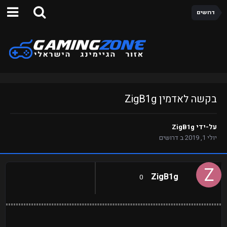
דרושים
בקשה לאדמין ZigB1g
על-ידי
ZigB1g
יולי 1, 2019
ב
דרושים
ZigB1g
0