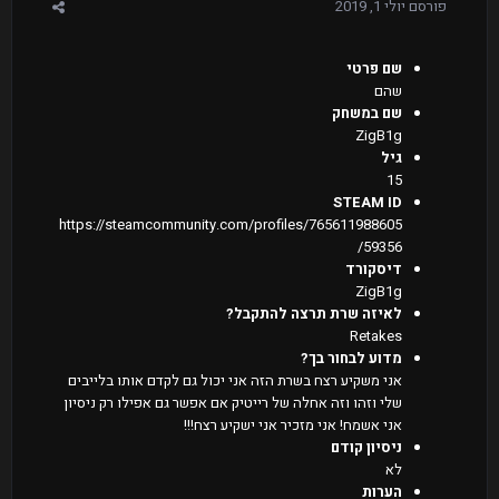
פורסם
יולי 1, 2019
שם פרטי
שהם
שם במשחק
ZigB1g
גיל
15
STEAM ID
https://steamcommunity.com/profiles/765611988605
59356/
דיסקורד
ZigB1g
לאיזה שרת תרצה להתקבל?
Retakes
מדוע לבחור בך?
אני משקיע רצח בשרת הזה אני יכול גם לקדם אותו בלייבים
שלי וזהו וזה אחלה של רייטיק אם אפשר גם אפילו רק ניסיון
אני אשמח! אני מזכיר אני ישקיע רצח!!!
ניסיון קודם
לא
הערות