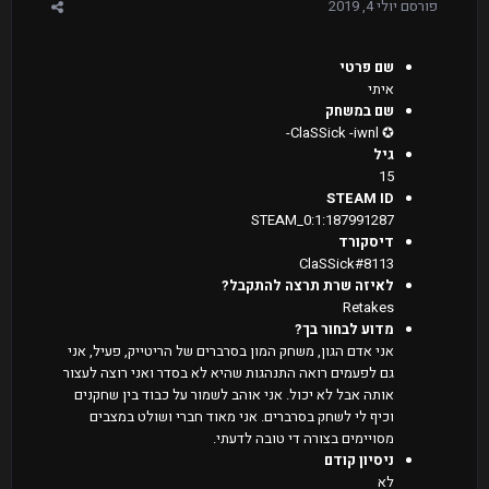
פורסם
יולי 4, 2019
שם פרטי
איתי
שם במשחק
✪ ClaSSick -iwnl-
גיל
15
STEAM ID
STEAM_0:1:187991287
דיסקורד
ClaSSick#8113
לאיזה שרת תרצה להתקבל?
Retakes
מדוע לבחור בך?
אני אדם הגון, משחק המון בסרברים של הריטייק, פעיל, אני
גם לפעמים רואה התנהגות שהיא לא בסדר ואני רוצה לעצור
אותה אבל לא יכול. אני אוהב לשמור על כבוד בין שחקנים
וכיף לי לשחק בסרברים. אני מאוד חברי ושולט במצבים
מסויימים בצורה די טובה לדעתי.
ניסיון קודם
לא