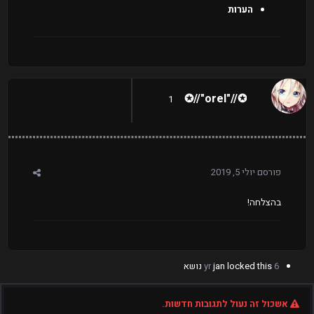
הערות
✪//"orel"//✪
1
פורסם
יולי 5, 2019
בהצלחה!
6 yr
locked this נושא
jan
אשכול זה נעול לתגובות חדשות.