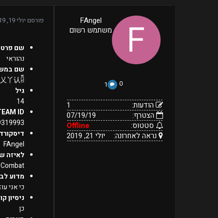
1
FAngel
פורסם
יולי 19, 2019
07/19/19
הודעות:
משתמש רשום
הצטרף:
Offline
יולי
נראה
סטטוס:
שם פרטי
21,
לאחרונה:
2019
נהוראי
שם במש
︻̷̿FANGEL l 廾丹乂丫认
0
1
גיל
14
הודעות:
1
TEAM ID
הצטרף:
07/19/19
9319993
סטטוס:
Offline
דיסקורד
נראה לאחרונה:
יולי 21, 2019
FAngel
לאיזה ש
fCombat
מדוע לבח
כי אני עוזר למי שצ
ניסיון קו
כן