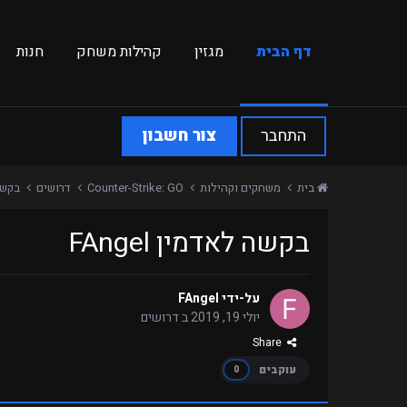
דף הבית
מגזין
קהילות משחק
חנות
התחבר
צור חשבון
בית
משחקים וקהילות
Counter-Strike: GO
דרושים
בקשה ל
בקשה לאדמין FAngel
על-ידי
FAngel
יולי 19, 2019
ב
דרושים
Share
עוקבים
0