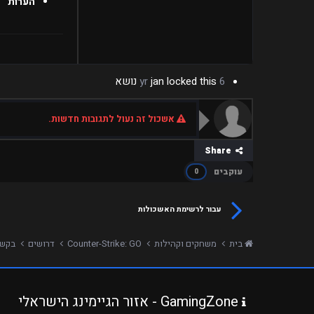
הערות
6 yr
locked this נושא
jan
אשכול זה נעול לתגובות חדשות.
Share
עוקבים
0
עבור לרשימת האשכולות
בית
משחקים וקהילות
Counter-Strike: GO
דרושים
בקשה ל
GamingZone - אזור הגיימינג הישראלי