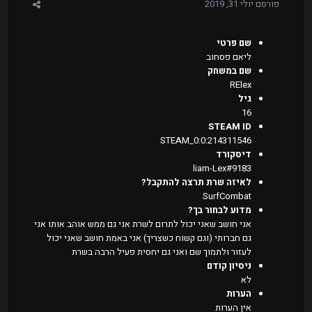
פורסם
יולי 31, 2019
שם פרטי
ליאם פסחוב
שם במשחק
RElex
גיל
16
STEAM ID
STEAM_0:0:214311546
דיסקורד
liam-Lex#9183
לאיזה שרת תרצה להתקבל?
SurfCombat
מדוע לבחור בך?
אני חושב שאני יכול לתרום לשרת אני גם ממש אוהב אותו אני
גם חברותי (וגם קשוח כשצריך) אני באמת חושב שאני יכול
לעזור ולתמוך שם ואני גם יחסית פעיל הרבה בשרת
ניסיון קודם
לא
הערות
אין הערות