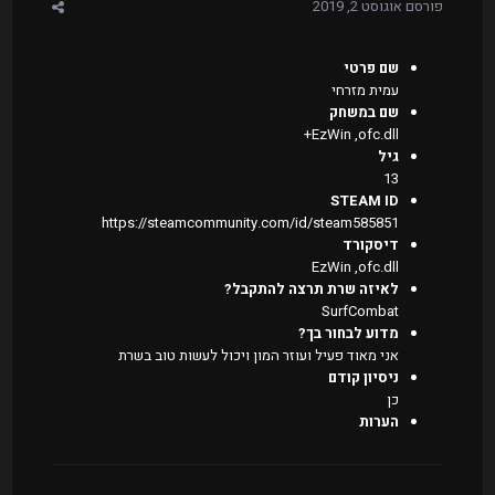
פורסם
אוגוסט 2, 2019
שם פרטי
עמית מזרחי
שם במשחק
EzWin ,ofc.dll+
גיל
13
STEAM ID
https://steamcommunity.com/id/steam585851
דיסקורד
EzWin ,ofc.dll
לאיזה שרת תרצה להתקבל?
SurfCombat
מדוע לבחור בך?
אני מאוד פעיל ועוזר המון ויכול לעשות טוב בשרת
ניסיון קודם
כן
הערות