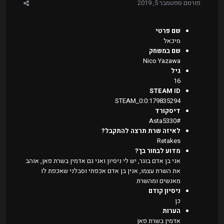
פורסם
ספטמבר 5, 2019
שם פרטי
מיכאל
שם במשחק
Nico Yazawa
גיל
16
STEAM ID
STEAM_0:0:179835294
דיסקורד
#Asta5330
לאיזה שרת תרצה להתקבל?
Retakes
מדוע לבחור בך?
אני בן אדם בוגר, יש לי ניסיון ואני גם אדמין בשרת פאן, אוהב
את השרת עצמו, אנין בן אדם אכפתי וסבלני שאכפת לו
מאנשים ומהשרת
ניסיון קודם
כן
הערות
אדמין בשרת פאן