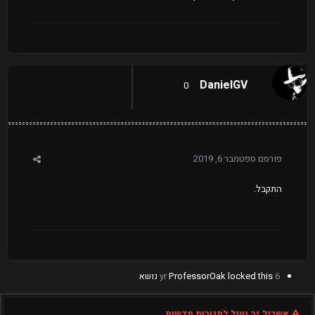
DanielGV
0
פורסם
ספטמבר 6, 2019
התקבל.
6 yr
locked this נושא
ProfessorOak
אשכול זה נעול לתגובות חדשות.