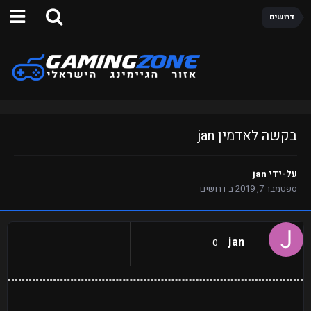
דרושים
בקשה לאדמין jan
על-ידי
jan
ספטמבר 7, 2019
ב
דרושים
jan
0