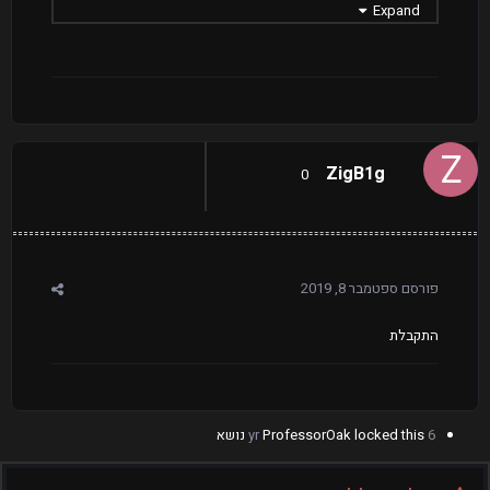
Expand
STEAM_0:0:244344743
דיסקורד
janko#4930
לאיזה שרת תרצה להתקבל?
SurfCombat
מדוע לבחור בך?
לדעתי צריך לבחור בי כי גם יש לי נסיון קודם ולא רק
בשרתי סיאס ובנוסף אני מחשיב את עצמי בתוך מישהו
ZigB1g
0
אחראי ואני אשמח להתקבל להיות אדמין בשרת הזה
ניסיון קודם
כן
הערות
לא כמו שהייתי אז (לא מקלל,מתחצף וכו ופרשתי כי
פורסם
ספטמבר 8, 2019
רציתי לעבור לג'ייל אבל אני מעדיף בסוף את הסארף)
התקבלת
6 yr
locked this נושא
ProfessorOak