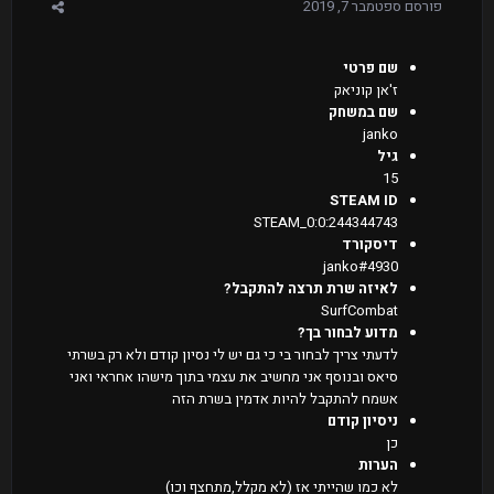
פורסם
ספטמבר 7, 2019
שם פרטי
ז'אן קוניאק
שם במשחק
janko
גיל
15
STEAM ID
STEAM_0:0:244344743
דיסקורד
janko#4930
לאיזה שרת תרצה להתקבל?
SurfCombat
מדוע לבחור בך?
לדעתי צריך לבחור בי כי גם יש לי נסיון קודם ולא רק בשרתי
סיאס ובנוסף אני מחשיב את עצמי בתוך מישהו אחראי ואני
אשמח להתקבל להיות אדמין בשרת הזה
ניסיון קודם
כן
הערות
לא כמו שהייתי אז (לא מקלל,מתחצף וכו)