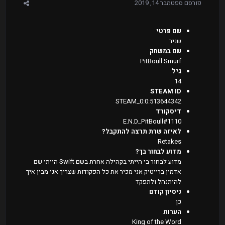
פורסם
ספטמבר 14, 2019
שם פרטי
שניר
שם במשחק
PitBoull Smurf
גיל
14
STEAM ID
STEAM_0:0:513644342
דיסקורד
E.N.D_PitBoull#1110
לאיזה שרת תרצה להתקבל?
Retakes
מדוע לבחור בך?
מדוע לבחור בי הייתי בקהילה אחרת בשם Swift הייתי שם
אדמין ברייטיק אני מכיר את כל הפקודות שצריך אני מבין איך
להיתנהל ולתפקד
ניסיון קודם
כן
הערות
King of the Word