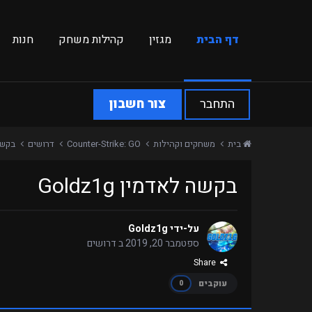
דף הבית
מגזין
קהילות משחק
חנות
התחבר
צור חשבון
בית
משחקים וקהילות
Counter-Strike: GO
דרושים
בקשה ל
בקשה לאדמין Goldz1g
על-ידי
Goldz1g
ספטמבר 20, 2019
ב
דרושים
Share
עוקבים
0