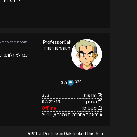
הערות
373
ProfessorOak
פורסם
ספטמבר 22, 2019
07/22/19
הודעות:
משתמש רשום
הצטרף:
Offline
נראה
דצמבר
סטטוס:
כבר לא רלוונטי נ
8,
לאחרונה:
2019
320
373
הודעות:
373
הצטרף:
07/22/19
סטטוס:
Offline
נראה לאחרונה:
דצמבר 8, 2019
6 yr
locked this נושא
ProfessorOak