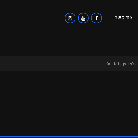
צור קשר
אדמין Goldz1g