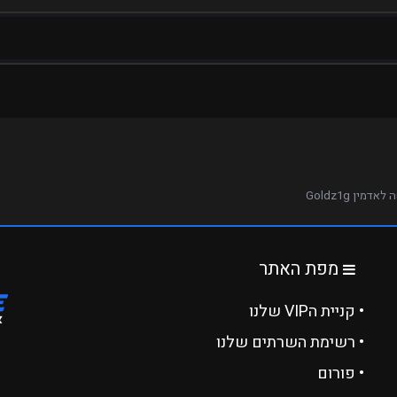
אדמין Goldz1g
מפת האתר
• קניית הVIP שלנו
• רשימת השרתים שלנו
• פורום