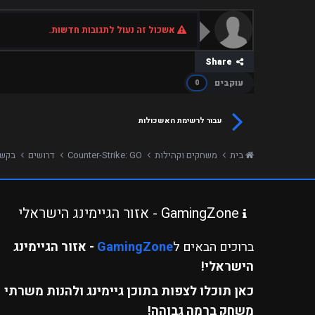
אשכול זה נעול לתגובות חדשות.
Share
עוקבים
0
עבור לרשימת האשכולות
בית
משחקים וקהילות
Counter-Strike: GO
דרושים
בקשה ל
GamingZone - אזור הגיימינג הישראלי
ברוכים הבאים ל
GamingZone
- אזור הגיימינג
הישראלי!
כאן תוכלו לצפות בתוכן גיימינג ולהנות משרתי
משחק ברמה גבוהה!