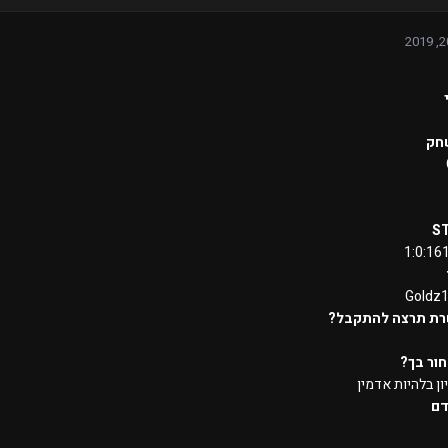
חק
S
1:0:16
Goldz
רת תרצה להתקבל?
ור בך?
יון בלהיות אדמין
דם