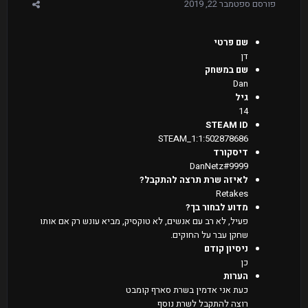
פורסם
ספטמבר 22, 2019
שם פרטי
דן
שם במשחק
Dan
גיל
14
STEAM ID
STEAM_1:1:502878686
דיסקורד
DanNetz#9999
לאיזה שרת תרצה להתקבל?
Retakes
מדוע לבחור בך?
פעיל, לא רב עם אנשים, לא טוקסיק, מביא עונש רק אם אותו
שחקן עבר על החוקים.
ניסיון קודם
כן
הערות
כעת אני אדמין בשרת סארף קומבט
רוצה להתקבל לשרת נוסף