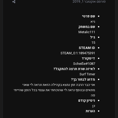
פורסם
אוקטובר 1, 2019
שם פרטי
גיא
שם במשחק
Metalic111
גיל
15
STEAM ID
STEAM_0:1:189475391
דיסקורד
Scheiße#1087
לאיזה שרת תרצה להתקבל?
Surf Timer
מדוע לבחור בך?
אני כבר הרבה זמן נמצא בקהילה הזאת ונראה לי שאני
מתאים ובנוסף נראה לי שהוכחתי את עצמי בכל הזמן שהייתי
פה
ניסיון קודם
כן
הערות