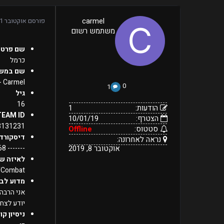
1
carmel
פורסם
אוקטובר 1, 2019
10/01/19
הודעות:
משתמש רשום
הצטרף:
Offline
נראה
סטטוס:
אוקטובר
שם פרטי
8,
לאחרונה:
2019
כרמל
שם במש
 - Carmel
0
1
גיל
16
הודעות:
1
TEAM ID
הצטרף:
10/01/19
131231/
סטטוס:
Offline
דיסקורד
נראה לאחרונה:
אוקטובר 8, 2019
------- #7868
לאיזה ש
fCombat
מדוע לבח
יודע לצחו
ניסיון קו