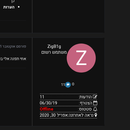
כן
הערות
11
ZigB1g
פורסם
אוקטובר 1, 2019
06/30/19
הודעות:
משתמש רשום
הצטרף:
Offline
אפריל
נראה
סטטוס:
אחי תפנה אלי בפ
30,
לאחרונה:
2020
0
11
הודעות:
11
הצטרף:
06/30/19
סטטוס:
Offline
נראה לאחרונה:
אפריל 30, 2020