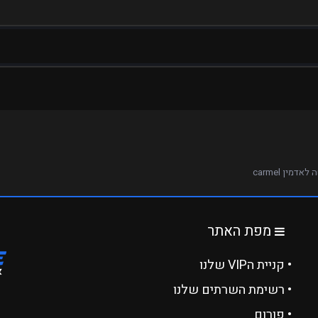
אדמין carmel
מפת האתר
• קניית הVIP שלנו
• רשימת השרתים שלנו
• פורום