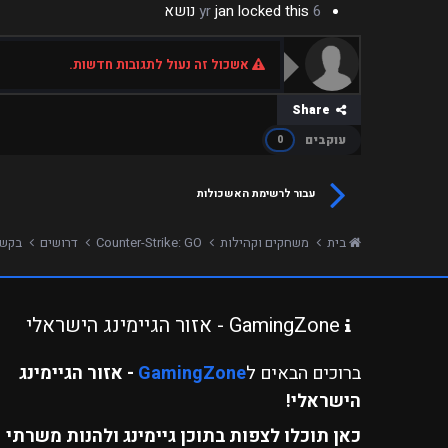
6 yr
locked this נושא
jan
אשכול זה נעול לתגובות חדשות.
Share
עוקבים
0
עבור לרשימת האשכולות
בית
משחקים וקהילות
Counter-Strike: GO
דרושים
בקשה ל
GamingZone - אזור הגיימינג הישראלי
ברוכים הבאים ל
GamingZone
- אזור הגיימינג
הישראלי!
כאן תוכלו לצפות בתוכן גיימינג ולהנות משרתי