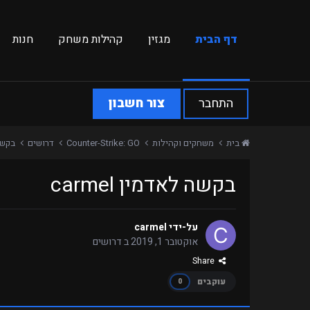
דף הבית
מגזין
קהילות משחק
חנות
התחבר
צור חשבון
בית
משחקים וקהילות
Counter-Strike: GO
דרושים
בקשה ל
בקשה לאדמין carmel
על-ידי
carmel
אוקטובר 1, 2019
ב
דרושים
Share
עוקבים
0