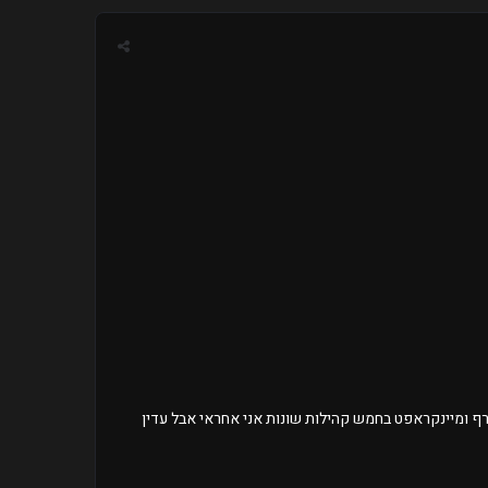
ל לעזור יש לי ניסיון של הרבה זמן סארף 6 שנים אדמין 3 שנים בסארף ומיינקראפט בחמש קהילות שונות אני אחראי אבל עדין