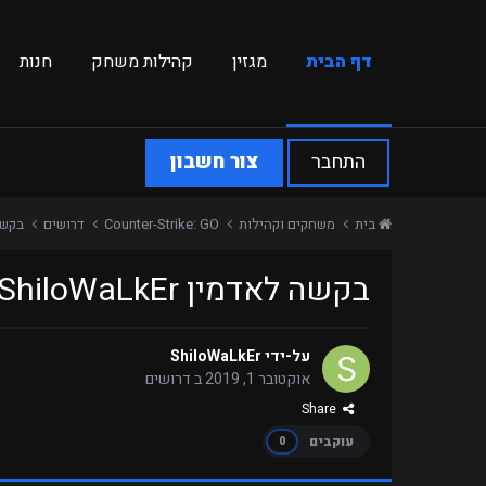
דף הבית
מגזין
קהילות משחק
חנות
התחבר
צור חשבון
בית
משחקים וקהילות
Counter-Strike: GO
דרושים
בקשה לא
בקשה לאדמין ShiloWaLkEr
על-ידי
ShiloWaLkEr
אוקטובר 1, 2019
ב
דרושים
Share
עוקבים
0