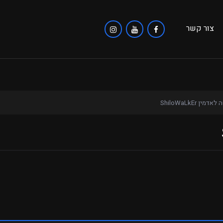
צור קשר
דמין ShiloWaLkEr