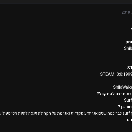
חק
Shi
S
STEAM_0:0:199
ShiloWal
רת תרצה להתקבל?
Sur
ור בך?
 פעיל שיש
דם