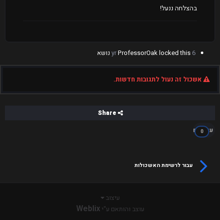
בהצלחה ננעל!
6 yr
locked this נושא
ProfessorOak
אשכול זה נעול לתגובות חדשות.
Share
עוקבים
0
עבור לרשימת האשכולות
עיצוב
Weblix
עוצב והותאם ע"י