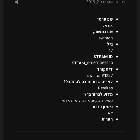
פורסם
אוקטובר 2, 2019
שם פרטי
אוראל
שם במשחק
swinton
גיל
17
STEAM ID
STEAM_0:1:503962319
דיסקורד
swinton#1227
לאיזה שרת תרצה להתקבל?
Retakes
מדוע לבחור בך?
פעיל, משקיע, אוהב להיות אדמין...
ניסיון קודם
לא
הערות