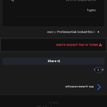
התקבל
6 yr
locked this נושא
ProfessorOak
אשכול זה נעול לתגובות חדשות.
Share
עוקבים
0
עבור לרשימת האשכולות
עיצוב