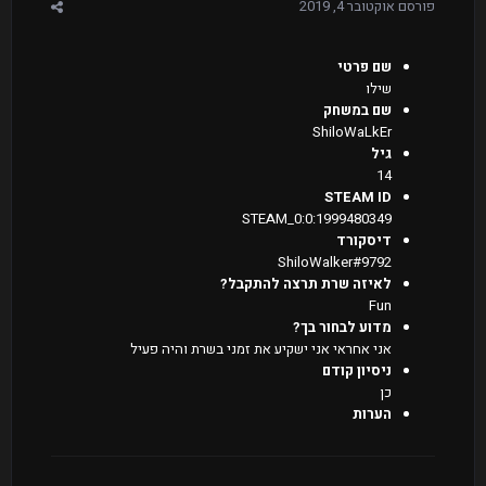
פורסם
אוקטובר 4, 2019
שם פרטי
שילו
שם במשחק
ShiloWaLkEr
גיל
14
STEAM ID
STEAM_0:0:1999480349
דיסקורד
ShiloWalker#9792
לאיזה שרת תרצה להתקבל?
Fun
מדוע לבחור בך?
אני אחראי אני ישקיע את זמני בשרת והיה פעיל
ניסיון קודם
כן
הערות