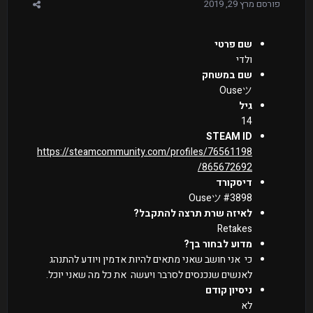
פורסם
מרץ 29, 2019
שם פרטי
ולדי
שם במשחק
Ouseツ
גיל
14
STEAM ID
https://steamcommunity.com/profiles/76561198
865672692/
דיסקורד
Ouseツ #3898
לאיזה שרת תרצה להתקבל?
Retakes
מדוע לבחור בך?
כי אני חושב שאני מתאים להיות אדמין ויודע להתנהג
לאנשים שנכנסים לסרבר ויעשה את כל מה שאני יוכל.
ניסיון קודם
לא