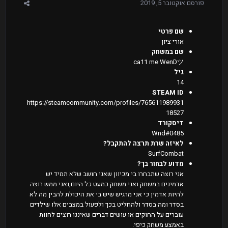
פורסם
אוקטובר 5, 2019
שם פרטי
אורי ציון
שם במשחק
ca11 me WenDツ
גיל
14
STEAM ID
https://steamcommunity.com/profiles/765611989931
18527
דיסקורד
Wnd#0485
לאיזה שרת תרצה להתקבל?
SurfCombat
מדוע לבחור בך?
אני רוצה שתבחרו בי מכיוון שאני חושב שלא תמיד יש
אדמינים במשחק ואני משחק כמעט כל היום,ואני ממש רוצה
להיות אדמין כי אני מרגיש שיש בי את היכולת להבין מה לא
בסדר ומה בסדר ולהחליט בכך ולפעול במצבים אלו שילדים
עוברים על החוקים או עושים דברים שאיננו רוצים לחוות
באמצע משחק כיפי.