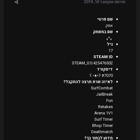
פורסם
אוקטובר 10, 2019
שם פרטי
אפק
שם במשחק
᠌᠌᠌ ᠌₆⁶₆
גיל
17
STEAM ID
STEAM_0:0:425476502
דיסקורד
ʕ •ᴥ•ʔ #7070
לאיזה שרת תרצה להתקבל?
SurfCombat
JailBreak
Fun
Retakes
Arena 1V1
Surf Timer
Bhop Timer
Deathmatch
מדוע לבחור בך?