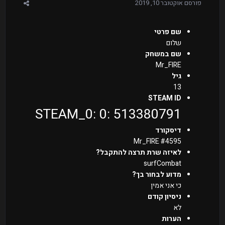
פורסם
אוקטובר 10, 2019
שם פ
רטי
שלום
שם במשחק
Mr_FIRE
גיל
13
STEAM ID
STEAM_0: 0: 513380791
דיסקורד
Mr_FIRE #4595
לאיזה שרת תרצה להתקבל?
surfCombat
מדוע לבחור בך?
כי אני אמין
ניסיון קודם
לא
הערות