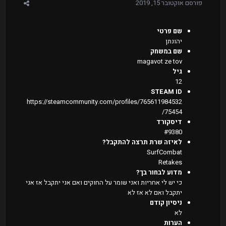
פורסם
אוקטובר 15, 2019
שם פרטי
יהונתן
שם במשחק
magavot ze tov
גיל
12
STEAM ID
https://steamcommunity.com/profiles/765611984532
75454/
דיסקורד
#9380
לאיזה שרת תרצה להתקבל?
SurfCombat
Retakes
מדוע לבחור בך?
כי יש לי אחריות ואני שומר על החוקים ואם אני יתקבל אז אני
יתקבל ואם לא אז לא
ניסיון קודם
לא
הערות