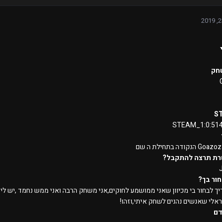
חק
S
STEAM_1:0:51
רת תרצה להתקבל?
ור בך?
ך לבחור בי מכיוון שאני ממושמע לחוקים,אני משחק הרבה ואני ממש נחמד ,יש לי גם 
ראלי שאנשים נהנים לשחק איתי,וזהו!
דם