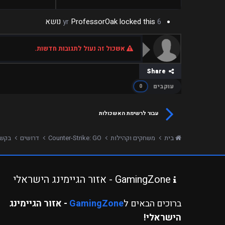
6 yr
locked this נושא
ProfessorOak
אשכול זה נעול לתגובות חדשות.
Share
עוקבים
0
עבור לרשימת האשכולות
בית
משחקים וקהילות
Counter-Strike: GO
דרושים
בקשה ל
GamingZone - אזור הגיימינג הישראלי
ברוכים הבאים ל
GamingZone
- אזור הגיימינג
הישראלי!