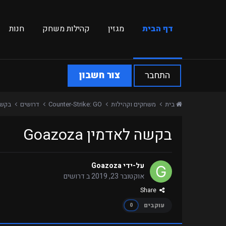
דף הבית
מגזין
קהילות משחק
חנות
התחבר
צור חשבון
בית
משחקים וקהילות
Counter-Strike: GO
דרושים
בקשה ל
בקשה לאדמין Goazoza
על-ידי
Goazoza
אוקטובר 23, 2019
ב
דרושים
Share
עוקבים
0