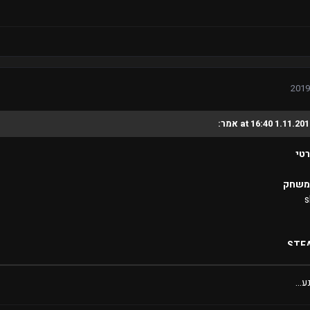
sleepy✡#
 שרת תרצה להתקבל?
Surf 
לבחור בך?
בה לבחור בי יותר מכל אחד אחר. אבל אני מאמין שאני יוכל לעזור, אני מחובר מלא
 קודם
טי
משחק
s
STEA
https://steamcommunity.com/profiles/7656119837628
רד
...
sleepy✡#
 שרת תרצה להתקבל?