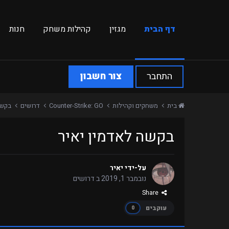
דף הבית
מגזין
קהילות משחק
חנות
התחבר
צור חשבון
בית
משחקים וקהילות
Counter-Strike: GO
דרושים
בקשה
בקשה לאדמין יאיר
על-ידי
יאיר
נובמבר 1, 2019
ב
דרושים
Share
עוקבים
0