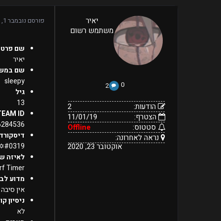
2
יאיר
פורסם
נובמבר 1, 2019
11/01/19
הודעות:
משתמש רשום
הצטרף:
Offline
נראה
סטטוס:
אוקטובר
שם פרטי
23,
לאחרונה:
2020
יאיר
שם במש
sleepy
0
2
גיל
13
הודעות:
2
TEAM ID
הצטרף:
11/01/19
6284536/
סטטוס:
Offline
דיסקורד
נראה לאחרונה:
אוקטובר 23, 2020
✡#0319✡
לאיזה ש
rf Timer
מדוע לבח
אין סיבה 
ניסיון קו
לא