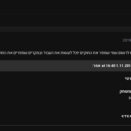
לרשום שמי שמפר את החוקים יוכל לעשות את העבוד ובמקרים שמפרים את החוקים
טי
משחק
s
STEA
https://steamcommunity.com/profiles/7656119837628
רד