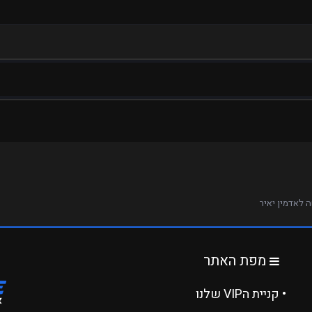
Surf 
לבחור בך?
בה לבחור בי יותר מכל אחד אחר. אבל אני מאמין שאני יוכל לעזור, אני מחובר מלא
 קודם
 לאדמין יאיר
מפת האתר
• קניית הVIP שלנו