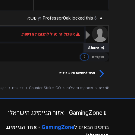
Timer
מדוע 
6 yr
locked this נושא
ProfessorOak
אין סי
בי!
ניסיון
אשכול זה נעול לתגובות חדשות.
לא
הערות
Share
עוקבים
0
עבור לרשימת האשכולות
בית
משחקים וקהילות
Counter-Strike: GO
דרושים
בקשה
GamingZone - אזור הגיימינג הישראלי
ברוכים הבאים ל
GamingZone
- אזור הגיימינג