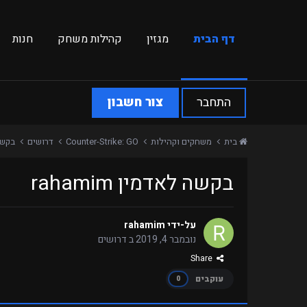
דף הבית
מגזין
קהילות משחק
חנות
התחבר
צור חשבון
בית
משחקים וקהילות
Counter-Strike: GO
דרושים
בקשה ל
בקשה לאדמין rahamim
על-ידי
rahamim
נובמבר 4, 2019
ב
דרושים
Share
עוקבים
0