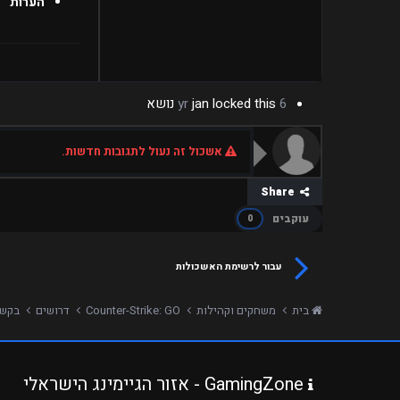
הערות
6 yr
locked this נושא
jan
אשכול זה נעול לתגובות חדשות.
Share
עוקבים
0
עבור לרשימת האשכולות
בית
משחקים וקהילות
Counter-Strike: GO
דרושים
בקשה ל
GamingZone - אזור הגיימינג הישראלי