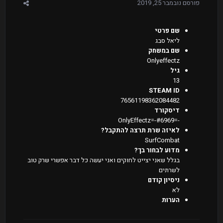
פורסם
נובמבר 25, 2019
שם פרטי
ליאל סבג
שם במשחק
Onlyeffectz
גיל
13
STEAM ID
76561198362084482
דיסקורד
-=OnlyEffectz=-#6969
לאיזה שרת תרצה להתקבל?
SurfCombat
מדוע לבחור בך?
בגלל שאני יצייט לחוקים ואני יעשה כל דבר אפשרי שרק טוב
לשרתים
ניסיון קודם
לא
הערות