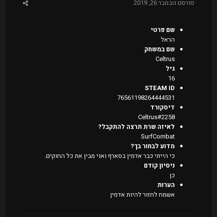
פורסם
נובמבר 26, 2019
שם פרטי
הראל
שם במשחק
Celtrus
גיל
16
STEAM ID
76561198264444531
דיסקורד
Celtrus#2258
לאיזה שרת תרצה להתקבל?
SurfCombat
מדוע לבחור בך?
כי הייתי כבר אדמין בסארף ואני מבין את כל החוקים.
ניסיון קודם
כן
הערות
אשמח לחזור להיות אדמין