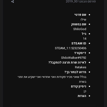
פורסם
נובמבר 30, 2019
שם פרטי
שילו
שם במשחק
ShiloGod
גיל
14
STEAM ID
STEAM_1:1:523250436
דיסקורד
ShiloWalker#9792
לאיזה שרת תרצה להתקבל?
Retakes
מדוע לבחור בך?
בגלל שאני מכיר פקודות ואני אחראי ואני ישקיע את זמני
בשרת
ניסיון קודם
כן
הערות