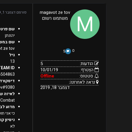
5
magavot ze tov
פורסם
דצמבר 1, 2019
10/01/19
הודעות:
משתמש רשום
הצטרף:
Offline
נראה
דצמבר
סטטוס:
שם פרטי
18,
לאחרונה:
2019
יהונתן
שם במש
t ze tov
0
5
גיל
13
הודעות:
5
TEAM ID
הצטרף:
10/01/19
6504863
סטטוס:
Offline
דיסקורד
נראה לאחרונה:
דצמבר 18, 2019
ov#9380
לאיזה ש
fCombat
מדוע לבח
כי אני חו
ניסיון קו
לא