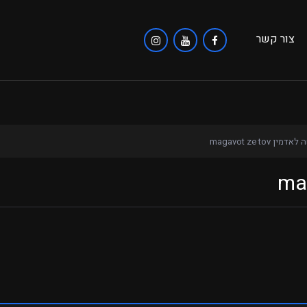
צור קשר
מין magavot ze tov