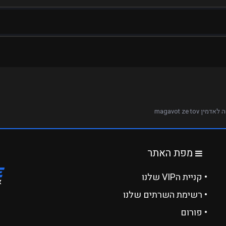
מין magavot ze tov
מפת האתר
• קניית הVIP שלנו
• רשימת השרתים שלנו
• פורום