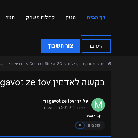
דף הבית
מגזין
קהילות משחק
חנות
התחבר
צור חשבון
בית
משחקים וקהילות
Counter-Strike: GO
דרושים
בקשה לאד
בקשה לאדמין magavot ze tov
על-ידי
magavot ze tov
דצמבר 1, 2019
ב
דרושים
Share
עוקבים
0