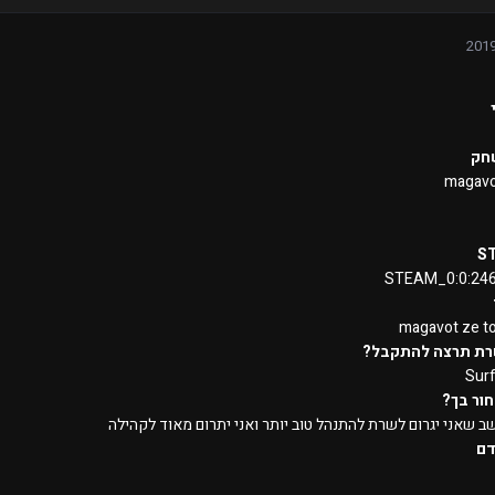
חק
magavo
S
STEAM_0:0:24
magavot ze t
רת תרצה להתקבל?
Sur
ור בך?
שב שאני יגרום לשרת להתנהל טוב יותר ואני יתרום מאוד לקהילה
דם