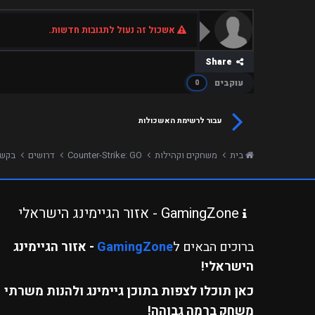
אשכול זה נעול לתגובות חדשות.
Share
עוקבים
0
עבור לרשימת האשכולות
בית
משחקים וקהילות
Counter-Strike: GO
דרושים
בקשה לאד
GamingZone - אזור הגיימינג הישראלי
ברוכים הבאים ל
GamingZone
- אזור הגיימינג
הישראלי!
כאן תוכלו לצפות בתוכן גיימינג ולהנות משרתי
משחק ברמה גבוהה!