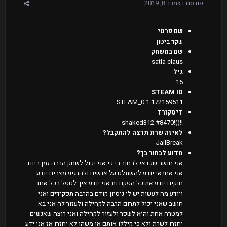
פורסם
דצמבר 8, 2019
שם פרטי
שקד ביטון
שם במשחק
satla claus
גיל
15
STEAM ID
STEAM_0:1:172159511
דיסקורד
!!()!shaked312 #8470
לאיזה שרת תרצה להתקבל?
JailBreak
מדוע לבחור בך?
אני חושב שכדאי לבחור בי כי אני יכול לשחק הרבה זמן ביום
אני אחראי יודע להשתלט על אנשים ולהרגיע מצבים יודע
חוקים יודע את כל הפקודות אני יודע איך לטפל בכל אחד
ויודע מה לעשות יש לי ניסיון קודם בהרבה תפקידים ואני
חושב שאני יכול לתרום הרבה לקהילה ולעזור לה אני בא
למטרה אחת והיא לשפר ולעזור לקהילה ואני רוצה שאנשים
יחזרו לשרת ולא כי קיללו אותם או משהו לא יחזרו אז אני ידע