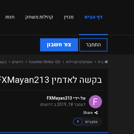
דף הבית
מגזין
קהילות משחק
חנות
התחבר
צור חשבון
בית
משחקים וקהילות
Counter-Strike: GO
דרושים
בקשה לא
בקשה לאדמין FXMayan213
על-ידי
FXMayan213
דצמבר 18, 2019
ב
דרושים
Share
עוקבים
0