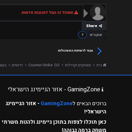
אשכול זה נעול לתגובות חדשות.
Share
עוקבים
0
עבור לרשימת האשכולות
בית
משחקים וקהילות
Counter-Strike: GO
דרושים
בקשה לא
GamingZone - אזור הגיימינג הישראלי
ברוכים הבאים ל
GamingZone
- אזור הגיימינג
הישראלי!
כאן תוכלו לצפות בתוכן גיימינג ולהנות משרתי
משחק ברמה גבוהה!