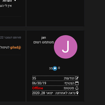
הערות
אין לי הע
35
jan
פורסם
דצמבר 22, 2019
06/30/19
הודעות:
משתמש רשום
הצטרף:
Offline
ינואר
נראה
סטטוס:
@gilad
לטיפולך
28,
לאחרונה:
2020
0
35
הודעות:
35
הצטרף:
06/30/19
סטטוס:
Offline
נראה לאחרונה:
ינואר 28, 2020