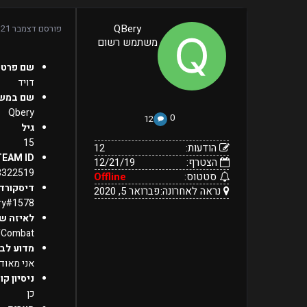
12
QBery
פורסם
דצמבר 21, 2019
12/21/19
הודעות:
משתמש רשום
הצטרף:
Offline
נראה
סטטוס:
פברואר
שם פרטי
5,
לאחרונה:
2020
דויד
שם במש
Qbery
0
12
גיל
15
הודעות:
12
TEAM ID
הצטרף:
12/21/19
3322519
סטטוס:
Offline
דיסקורד
נראה לאחרונה:
פברואר 5, 2020
ry#1578
לאיזה ש
fCombat
מדוע לבח
אני מאוד 
ניסיון קו
כן