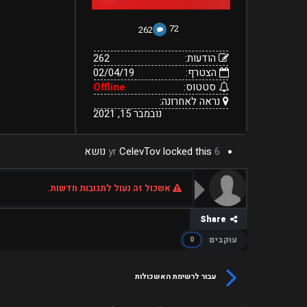
72
262
הודעות:
262
הצטרף:
02/04/19
סטטוס:
Offline
נראה לאחרונה:
נובמבר 15, 2021
6 yr
locked this נושא
CelevTov
אשכול זה נעול לתגובות חדשות.
Share
עוקבים
0
עבור לרשימת האשכולות