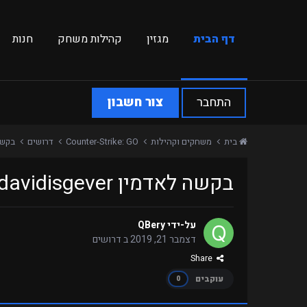
דף הבית
מגזין
קהילות משחק
חנות
התחבר
צור חשבון
בית
משחקים וקהילות
Counter-Strike: GO
דרושים
בקשה לאד
בקשה לאדמין davidisgever
על-ידי
QBery
דצמבר 21, 2019
ב
דרושים
Share
עוקבים
0